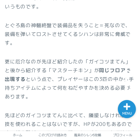
いうものです。
とぐろ島の神髄終盤で装備品を失うこと＝死なので、
ホーム
装備を弾いてロストさせてくるシハンは非常に脅威で
す。
このブログの読み方
風来のシレン6攻略
更に厄介なのが先ほど紹介したの「ガイコツまてん」
と後から紹介する「マスターチキン」が
同じフロアで
プロフィール
出現する
という点で、プレイヤーはこの3匹の中から手
持ちアイテムによって何をねだやすかを決める必要が
あります。
MENU
先ほどのガイコツまてんに比べて、隣接しなければ特
技を使われることはないですが、HPが200もあるので
遠距離攻撃だけで削るのは難しく、どうしても隣接せ
ホーム
このブログの読み方
風来のシレン6攻略
プロフィール