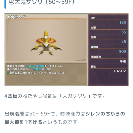
④大鬼サソリ（50〜59F）
4匹目のねだやし候補は「大鬼サソリ」です。
出現階層は50〜59Fで、特殊能力は
シレンのちからの
最大値を1下げる
というものです。