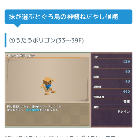
抹が選ぶとぐろ島の神髄ねだやし候補
①うたうポリゴン(33〜39F)