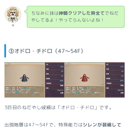
ちなみに抹は
神髄クリアした時全て
でねだ
やしてるよ！やってらんないよね！
抹
③オドロ・チドロ（47〜54F）
3匹目のねだやし候補は「オドロ・チドロ」です。
出現階層は47〜54Fで、特殊能力は
シレンが装備して