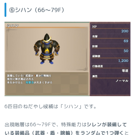
⑥シハン（66〜79F）
6匹目のねだやし候補は「シハン」です。
出現階層は66〜79Fで、特殊能力は
シレンが装備して
いる装備品（武器・盾・腕輪）をランダムで1つ弾く
と