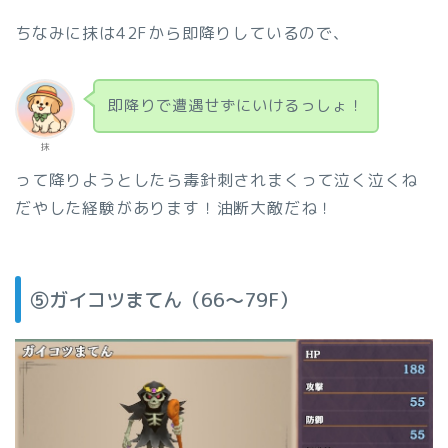
ちなみに抹は42Fから即降りしているので、
即降りで遭遇せずにいけるっしょ！
抹
って降りようとしたら毒針刺されまくって泣く泣くね
だやした経験があります！油断大敵だね！
⑤ガイコツまてん（66〜79F）