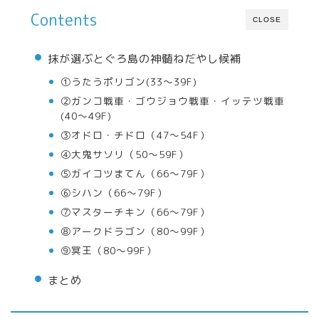
Contents
CLOSE
抹が選ぶとぐろ島の神髄ねだやし候補
①うたうポリゴン(33〜39F)
②ガンコ戦車・ゴウジョウ戦車・イッテツ戦車
(40〜49F)
③オドロ・チドロ（47〜54F）
④大鬼サソリ（50〜59F）
⑤ガイコツまてん（66〜79F）
⑥シハン（66〜79F）
⑦マスターチキン（66〜79F）
⑧アークドラゴン（80〜99F）
⑨冥王（80〜99F）
まとめ