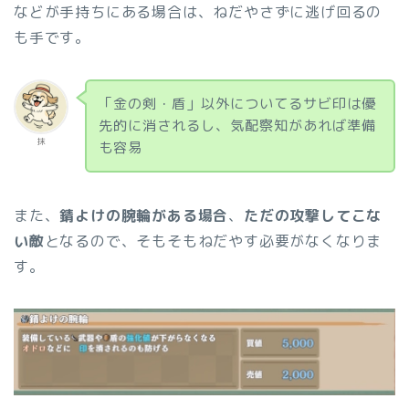
などが手持ちにある場合は、ねだやさずに逃げ回るの
も手です。
「金の剣・盾」以外についてるサビ印は優
先的に消されるし、気配察知があれば準備
抹
も容易
また、
錆よけの腕輪がある場合
、
ただの攻撃してこな
い敵
となるので、そもそもねだやす必要がなくなりま
す。