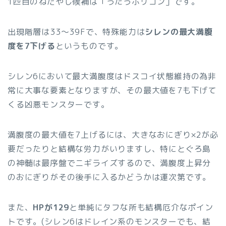
1匹目のねだやし候補は「うたうポリゴン」です。
出現階層は33〜39Fで、特殊能力は
シレンの最大満腹
度を7下げる
というものです。
シレン6において最大満腹度はドスコイ状態維持の為非
常に大事な要素となりますが、その最大値を7も下げて
くる凶悪モンスターです。
満腹度の最大値を7上げるには、大きなおにぎり×2が必
要だったりと結構な労力がいりますし、特にとぐろ島
の神髄は最序盤でニギライズするので、満腹度上昇分
のおにぎりがその後手に入るかどうかは運次第です。
また、
HPが129
と単純にタフな所も結構厄介なポイン
トです。(シレン6はドレイン系のモンスターでも、結